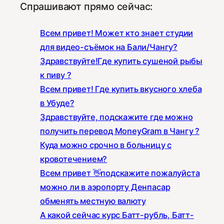
Спрашивают прямо сейчас:
Всем привет! Может кто знает студии
для видео-съёмок на Бали/Чангу?
Здравствуйте!Где купить сушеной рыбы
к пиву ?
Всем привет! Где купить вкусного хлеба
в Убуде?
Здравствуйте, подскажите где можно
получить перевод MoneyGram в Чангу ?
Куда можно срочно в больницу с
кровотечением?
Всем привет 👋подскажите пожалуйста
можно ли в аэропорту Денпасар
обменять местную валюту
А какой сейчас курс Батт-рубль, Батт-