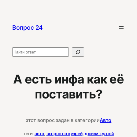
Перейти
к
содержимому
Вопрос 24
Поиск
А есть инфа как её
поставить?
этот вопрос задан в категории
Авто
теги:
авто
, 
вопрос по кулрей
, 
джили кулрей