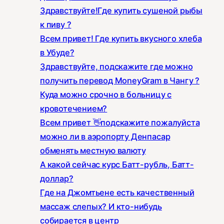
Здравствуйте!Где купить сушеной рыбы
к пиву ?
Всем привет! Где купить вкусного хлеба
в Убуде?
Здравствуйте, подскажите где можно
получить перевод MoneyGram в Чангу ?
Куда можно срочно в больницу с
кровотечением?
Всем привет 👋подскажите пожалуйста
можно ли в аэропорту Денпасар
обменять местную валюту
А какой сейчас курс Батт-рубль, Батт-
доллар?
Где на Джомтьене есть качественный
массаж слепых? И кто-нибудь
собирается в центр