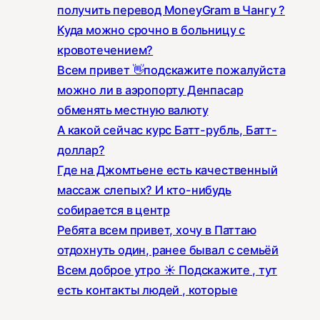
получить перевод MoneyGram в Чангу ?
Куда можно срочно в больницу с
кровотечением?
Всем привет 👋подскажите пожалуйста
можно ли в аэропорту Денпасар
обменять местную валюту
А какой сейчас курс Батт-рубль, Батт-
доллар?
Где на Джомтьене есть качественный
массаж слепых? И кто-нибудь
собирается в центр
Ребята всем привет, хочу в Паттаю
отдохнуть один, ранее бывал с семьёй
Всем доброе утро ☀️ Подскажите , тут
есть контакты людей , которые