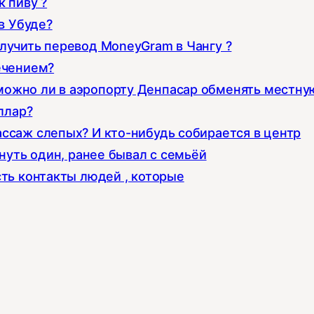
 пиву ?
в Убуде?
лучить перевод MoneyGram в Чангу ?
ечением?
можно ли в аэропорту Денпасар обменять местну
ллар?
ссаж слепых? И кто-нибудь собирается в центр
хнуть один, ранее бывал с семьёй
сть контакты людей , которые