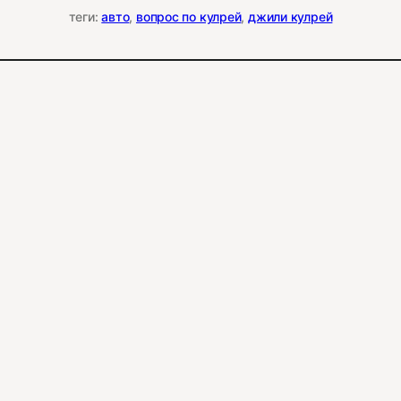
теги:
авто
, 
вопрос по кулрей
, 
джили кулрей