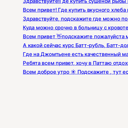
Здравствуйте!Где купить сушеной рыбы к
Всем привет! Где купить вкусного хлеба 
Здравствуйте, подскажите где можно по
Куда можно срочно в больницу с кровот
Всем привет 👋подскажите пожалуйста 
А какой сейчас курс Батт-рубль, Батт-до
Где на Джомтьене есть качественный ма
Ребята всем привет, хочу в Паттаю отдо
Всем доброе утро ☀️ Подскажите , тут е