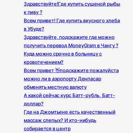
Здравствуйте!Где купить сушеной рыбы
к пиву ?
Всем привет! Где купить вкусного хлеба
в Убуде?
Здравствуйте, подскажите где можно
получить перевод MoneyGram в Чангу ?
Куда можно срочно в больницу с
кровотечением?
Всем привет 👋подскажите пожалуйста
можно ли в аэропорту Денпасар
обменять местную валюту
А какой сейчас курс Батт-рубль, Батт-
доллар?
Где на Джомтьене есть качественный
массаж слепых? И кто-нибудь
собирается в центр