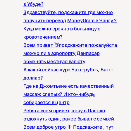
в Убуде?
Здравствуйте, подскажите где можно
получить перевод MoneyGram в Чангу ?
Куда можно срочно в больницу с
кровотечением?
Всем привет 👋подскажите пожалуйста
можно ли в аэропорту Денпасар
обменять местную валюту
А какой сейчас курс Батт-рубль, Батт-
доллар?
Где на Джомтьене есть качественный
массаж слепых? И кто-нибудь
собирается в центр
Ребята всем привет, хочу в Паттаю
отдохнуть один, ранее бывал с семьёй
Всем доброе утро ☀️ Подскажите , тут