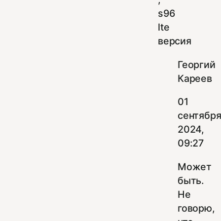
s96
lte
версия
Георгий
Кареев
01
сентябр
2024,
09:27
Может
быть.
Не
говорю,