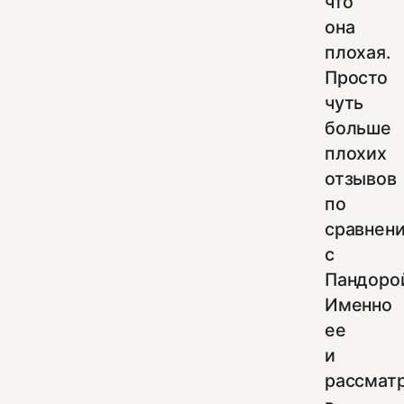
что
она
плохая.
Просто
чуть
больше
плохих
отзывов
по
сравнен
с
Пандоро
Именно
ее
и
рассмат