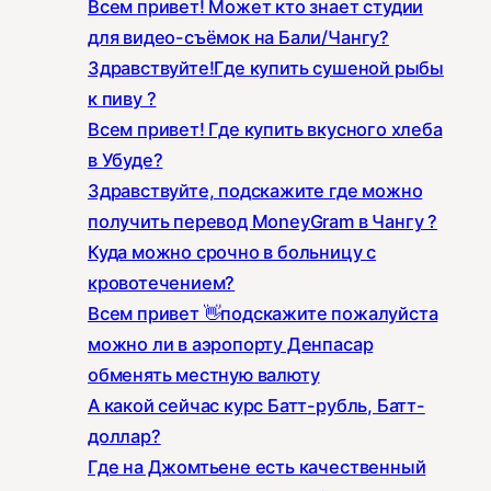
Всем привет! Может кто знает студии
для видео-съёмок на Бали/Чангу?
Здравствуйте!Где купить сушеной рыбы
к пиву ?
Всем привет! Где купить вкусного хлеба
в Убуде?
Здравствуйте, подскажите где можно
получить перевод MoneyGram в Чангу ?
Куда можно срочно в больницу с
кровотечением?
Всем привет 👋подскажите пожалуйста
можно ли в аэропорту Денпасар
обменять местную валюту
А какой сейчас курс Батт-рубль, Батт-
доллар?
Где на Джомтьене есть качественный