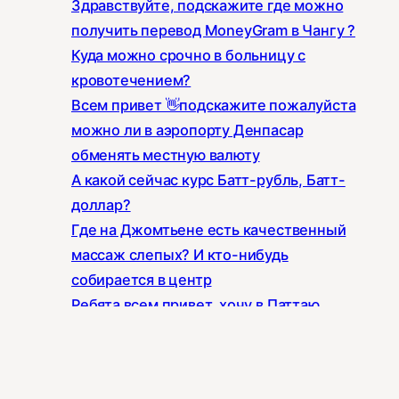
Здравствуйте, подскажите где можно
получить перевод MoneyGram в Чангу ?
Куда можно срочно в больницу с
кровотечением?
Всем привет 👋подскажите пожалуйста
можно ли в аэропорту Денпасар
обменять местную валюту
А какой сейчас курс Батт-рубль, Батт-
доллар?
Где на Джомтьене есть качественный
массаж слепых? И кто-нибудь
собирается в центр
Ребята всем привет, хочу в Паттаю
отдохнуть один, ранее бывал с семьёй
Всем доброе утро ☀️ Подскажите , тут
есть контакты людей , которые