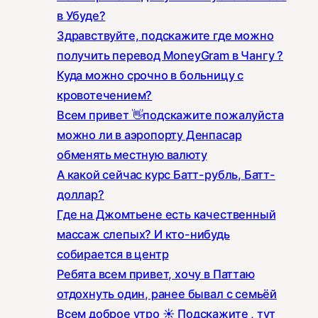
в Убуде?
Здравствуйте, подскажите где можно
получить перевод MoneyGram в Чангу ?
Куда можно срочно в больницу с
кровотечением?
Всем привет 👋подскажите пожалуйста
можно ли в аэропорту Денпасар
обменять местную валюту
А какой сейчас курс Батт-рубль, Батт-
доллар?
Где на Джомтьене есть качественный
массаж слепых? И кто-нибудь
собирается в центр
Ребята всем привет, хочу в Паттаю
отдохнуть один, ранее бывал с семьёй
Всем доброе утро ☀️ Подскажите , тут