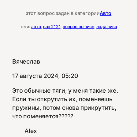
этот вопрос задан в категории
Авто
теги:
авто
, 
ваз 2121
, 
вопрос по ниве
, 
лада нива
Вячеслав
17 августа 2024, 05:20
Это обычные тяги, у меня такие же.
Если ты открутить их, поменяешь
пружины, потом снова прикрутить,
что поменяется?????
Alex