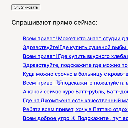
Спрашивают прямо сейчас:
Всем привет! Может кто знает студии д
Здравствуйте!Где купить сушеной рыбы к
Всем привет! Где купить вкусного хлеба 
Здравствуйте, подскажите где можно по
Куда можно срочно в больницу с кровот
Всем привет 👋подскажите пожалуйста 
А какой сейчас курс Батт-рубль, Батт-до
Где на Джомтьене есть качественный ма
Ребята всем привет, хочу в Паттаю отдо
Всем доброе утро ☀️ Подскажите , тут е