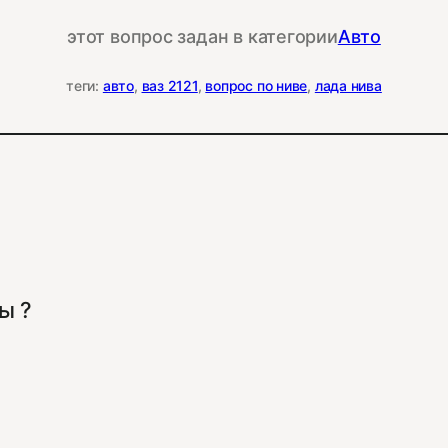
этот вопрос задан в категории
Авто
теги:
авто
, 
ваз 2121
, 
вопрос по ниве
, 
лада нива
ы ?