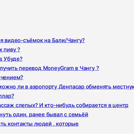
ля видео-съёмок на Бали/Чангу?
 пиву ?
в Убуде?
лучить перевод MoneyGram в Чангу ?
ечением?
можно ли в аэропорту Денпасар обменять местну
ллар?
ссаж слепых? И кто-нибудь собирается в центр
хнуть один, ранее бывал с семьёй
сть контакты людей , которые