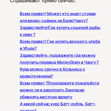
Спрашивают прямо сейчас:
Всем привет! Может кто знает студии
для видео-съёмок на Бали/Чангу?
Здравствуйте!Где купить сушеной рыбы
к пиву ?
Всем привет! Где купить вкусного хлеба
в Убуде?
Здравствуйте, подскажите где можно
получить перевод MoneyGram в Чангу ?
Куда можно срочно в больницу с
кровотечением?
Всем привет 👋подскажите пожалуйста
можно ли в аэропорту Денпасар
обменять местную валюту
А какой сейчас курс Батт-рубль, Батт-
доллар?