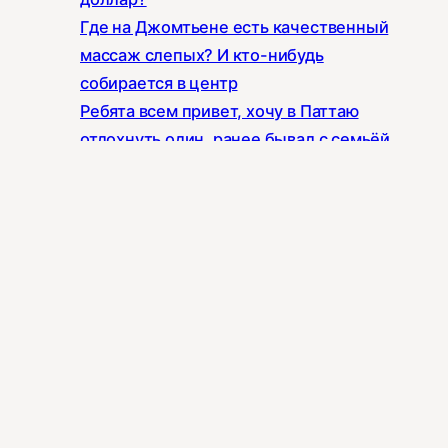
Где на Джомтьене есть качественный
массаж слепых? И кто-нибудь
собирается в центр
Ребята всем привет, хочу в Паттаю
отдохнуть один, ранее бывал с семьёй
Всем доброе утро ☀️ Подскажите , тут
есть контакты людей , которые