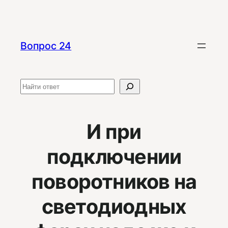
Перейти
к
содержимому
Вопрос 24
Поиск
И при
подключении
поворотников на
светодиодных