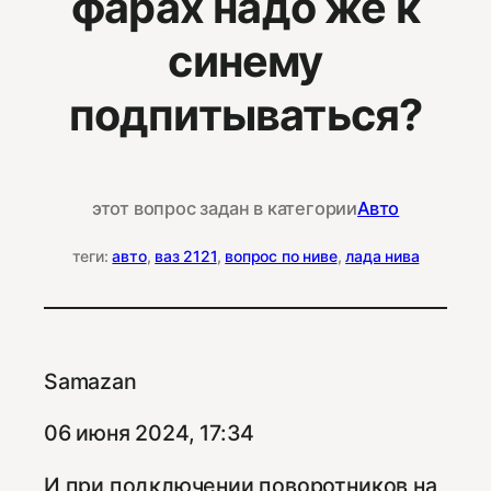
фарах надо же к
синему
подпитываться?
этот вопрос задан в категории
Авто
теги:
авто
, 
ваз 2121
, 
вопрос по ниве
, 
лада нива
Samazan
06 июня 2024, 17:34
И при подключении поворотников на