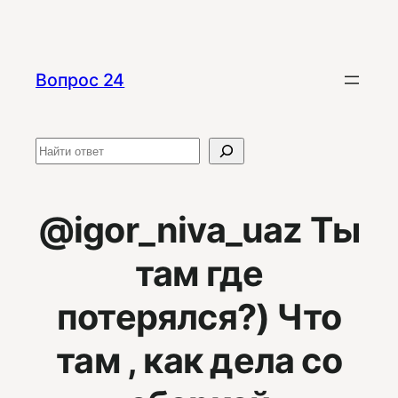
Перейти
к
содержимому
Вопрос 24
Поиск
@igor_niva_uaz Ты
там где
потерялся?) Что
там , как дела со