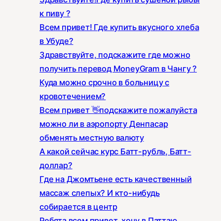
к пиву ?
Всем привет! Где купить вкусного хлеба
в Убуде?
Здравствуйте, подскажите где можно
получить перевод MoneyGram в Чангу ?
Куда можно срочно в больницу с
кровотечением?
Всем привет 👋подскажите пожалуйста
можно ли в аэропорту Денпасар
обменять местную валюту
А какой сейчас курс Батт-рубль, Батт-
доллар?
Где на Джомтьене есть качественный
массаж слепых? И кто-нибудь
собирается в центр
Ребята всем привет, хочу в Паттаю