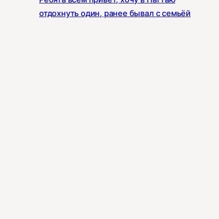
отдохнуть один, ранее бывал с семьёй
Всем доброе утро ☀️ Подскажите , тут
есть контакты людей , которые