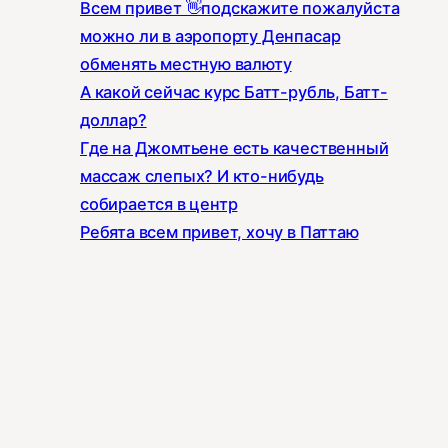
Всем привет 👋подскажите пожалуйста
можно ли в аэропорту Денпасар
обменять местную валюту
А какой сейчас курс Батт-рубль, Батт-
доллар?
Где на Джомтьене есть качественный
массаж слепых? И кто-нибудь
собирается в центр
Ребята всем привет, хочу в Паттаю
отдохнуть один, ранее бывал с семьёй
Всем доброе утро ☀️ Подскажите , тут
есть контакты людей , которые