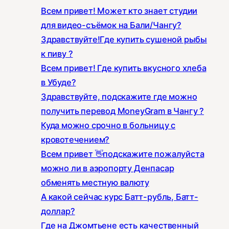
Всем привет! Может кто знает студии
для видео-съёмок на Бали/Чангу?
Здравствуйте!Где купить сушеной рыбы
к пиву ?
Всем привет! Где купить вкусного хлеба
в Убуде?
Здравствуйте, подскажите где можно
получить перевод MoneyGram в Чангу ?
Куда можно срочно в больницу с
кровотечением?
Всем привет 👋подскажите пожалуйста
можно ли в аэропорту Денпасар
обменять местную валюту
А какой сейчас курс Батт-рубль, Батт-
доллар?
Где на Джомтьене есть качественный