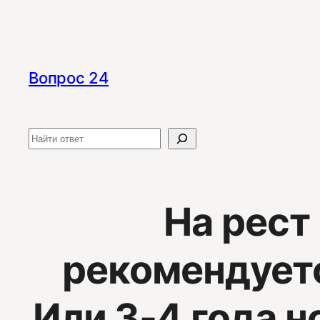
Перейти
к
содержимому
Вопрос 24
Поиск
На рест
рекомендуетс
Или 3-4 года 