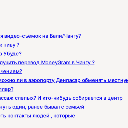
ля видео-съёмок на Бали/Чангу?
 пиву ?
в Убуде?
лучить перевод MoneyGram в Чангу ?
ечением?
можно ли в аэропорту Денпасар обменять местну
ллар?
ссаж слепых? И кто-нибудь собирается в центр
хнуть один, ранее бывал с семьёй
сть контакты людей , которые