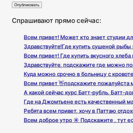
Спрашивают прямо сейчас:
Всем привет! Может кто знает студии д
Здравствуйте!Где купить сушеной рыбы к
Всем привет! Где купить вкусного хлеба 
Здравствуйте, подскажите где можно по
Куда можно срочно в больницу с кровот
Всем привет 👋подскажите пожалуйста 
А какой сейчас курс Батт-рубль, Батт-до
Где на Джомтьене есть качественный ма
Ребята всем привет, хочу в Паттаю отдо
Всем доброе утро ☀️ Подскажите , тут е