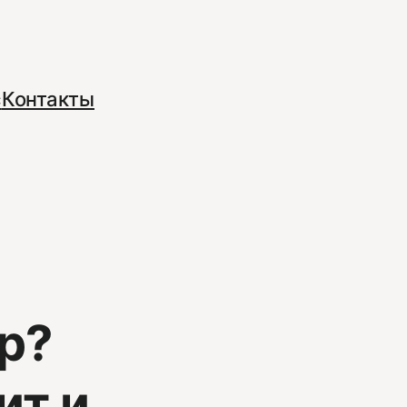
с
Контакты
р?
ит и