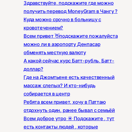
Здравствуйте, подскажите где можно
получить перевод MoneyGram в Чангу ?
Куда можно срочно в больницу с
кровотечением?
Всем привет 👋подскажите пожалуйста
можно ли в аэропорту Денпасар
обменять местную валюту
А какой сейчас курс Батт-рубль, Батт-
доллар?
Где на Джомтьене есть качественный
массаж слепых? И кто-нибудь
собирается в центр
Ребята всем привет, хочу в Паттаю
отдохнуть один, ранее бывал с семьёй
Всем доброе утро ☀️ Подскажите , тут
есть контакты людей , которые