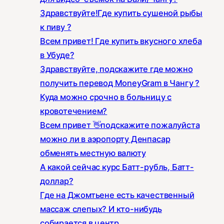
Здравствуйте!Где купить сушеной рыбы
к пиву ?
Всем привет! Где купить вкусного хлеба
в Убуде?
Здравствуйте, подскажите где можно
получить перевод MoneyGram в Чангу ?
Куда можно срочно в больницу с
кровотечением?
Всем привет 👋подскажите пожалуйста
можно ли в аэропорту Денпасар
обменять местную валюту
А какой сейчас курс Батт-рубль, Батт-
доллар?
Где на Джомтьене есть качественный
массаж слепых? И кто-нибудь
собирается в центр