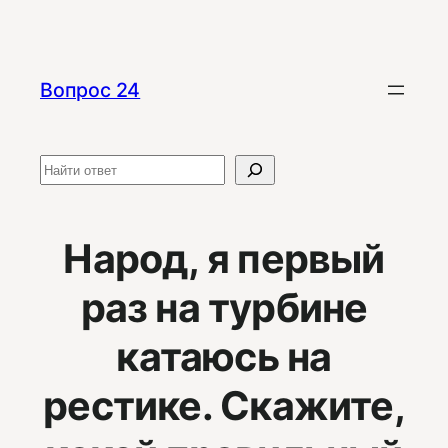
Перейти
к
содержимому
Вопрос 24
Поиск
Народ, я первый
раз на турбине
катаюсь на
рестике. Скажите,