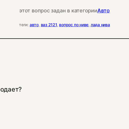
этот вопрос задан в категории
Авто
теги:
авто
, 
ваз 2121
, 
вопрос по ниве
, 
лада нива
родает?