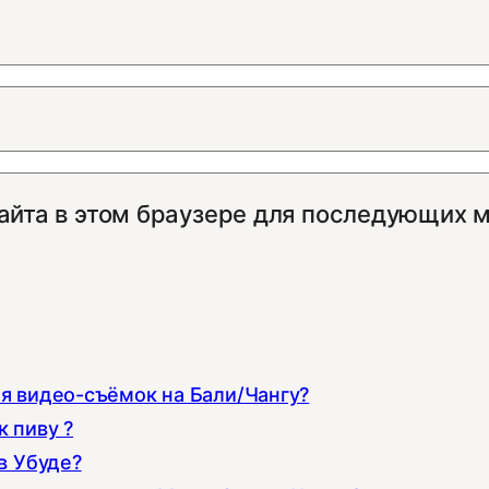
сайта в этом браузере для последующих 
ля видео-съёмок на Бали/Чангу?
 пиву ?
в Убуде?