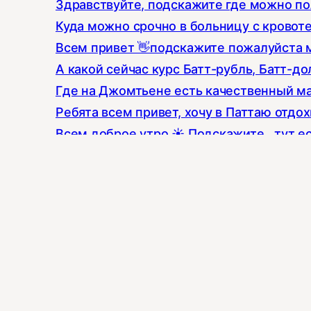
Здравствуйте, подскажите где можно по
Куда можно срочно в больницу с кровот
Всем привет 👋подскажите пожалуйста 
А какой сейчас курс Батт-рубль, Батт-до
Где на Джомтьене есть качественный ма
Ребята всем привет, хочу в Паттаю отдо
Всем доброе утро ☀️ Подскажите , тут е