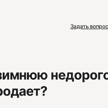
Задать вопро
зимнюю недорого
родает?