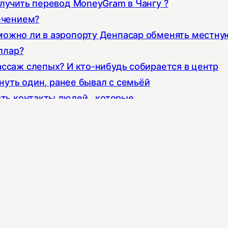
лучить перевод MoneyGram в Чангу ?
ечением?
можно ли в аэропорту Денпасар обменять местну
ллар?
ссаж слепых? И кто-нибудь собирается в центр
хнуть один, ранее бывал с семьёй
сть контакты людей , которые