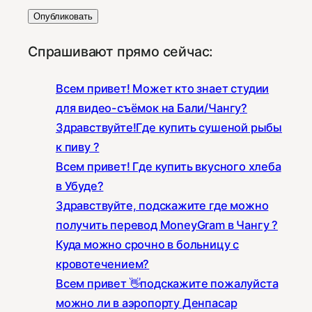
Спрашивают прямо сейчас:
Всем привет! Может кто знает студии
для видео-съёмок на Бали/Чангу?
Здравствуйте!Где купить сушеной рыбы
к пиву ?
Всем привет! Где купить вкусного хлеба
в Убуде?
Здравствуйте, подскажите где можно
получить перевод MoneyGram в Чангу ?
Куда можно срочно в больницу с
кровотечением?
Всем привет 👋подскажите пожалуйста
можно ли в аэропорту Денпасар