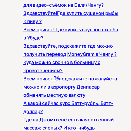
для видео-съёмок на Бали/Чангу?
Здравствуйте!Где купить сушеной рыбы
к пиву ?
Всем привет! Где купить вкусного хлеба
в Убуде?
Здравствуйте, подскажите где можно
получить перевод MoneyGram в Чангу ?
Куда можно срочно в больницу с
кровотечением?
Всем привет 👋подскажите пожалуйста
можно ли в аэропорту Денпасар
обменять местную валюту
А какой сейчас курс Батт-рубль, Батт-
доллар?
Где на Джомтьене есть качественный
массаж слепых? И кто-нибудь