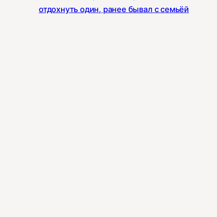
отдохнуть один, ранее бывал с семьёй
Всем доброе утро ☀️ Подскажите , тут
есть контакты людей , которые