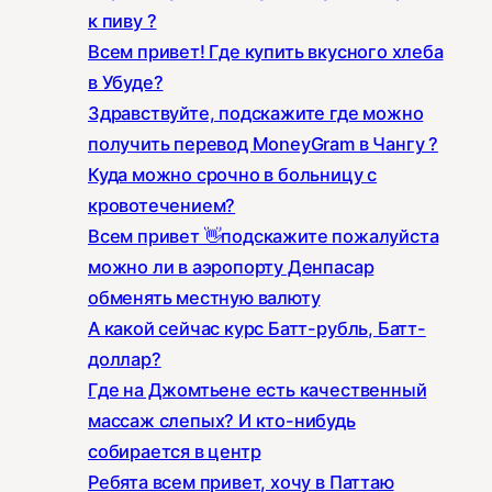
к пиву ?
Всем привет! Где купить вкусного хлеба
в Убуде?
Здравствуйте, подскажите где можно
получить перевод MoneyGram в Чангу ?
Куда можно срочно в больницу с
кровотечением?
Всем привет 👋подскажите пожалуйста
можно ли в аэропорту Денпасар
обменять местную валюту
А какой сейчас курс Батт-рубль, Батт-
доллар?
Где на Джомтьене есть качественный
массаж слепых? И кто-нибудь
собирается в центр
Ребята всем привет, хочу в Паттаю