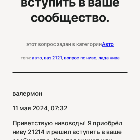
вступить в ваше
сообщество.
этот вопрос задан в категории
Авто
теги:
авто
, 
ваз 2121
, 
вопрос по ниве
, 
лада нива
валермон
11 мая 2024, 07:32
Приветствую нивоводы! Я приобрёл
ниву 21214 и решил вступить в ваше