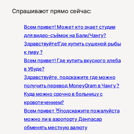
Спрашивают прямо сейчас:
Всем привет! Может кто знает студии
для видео-съёмок на Бали/Чангу?
Здравствуйте!Где купить сушеной рыбы
к пиву ?
Всем привет! Где купить вкусного хлеба
в Убуде?
Здравствуйте, подскажите где можно
получить перевод MoneyGram в Чангу ?
Куда можно срочно в больницу с
кровотечением?
Всем привет 👋подскажите пожалуйста
можно ли в аэропорту Денпасар
обменять местную валюту