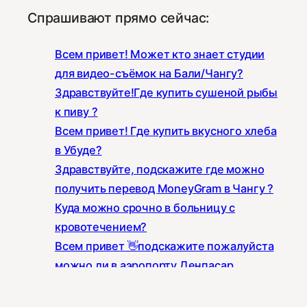
Спрашивают прямо сейчас:
Всем привет! Может кто знает студии
для видео-съёмок на Бали/Чангу?
Здравствуйте!Где купить сушеной рыбы
к пиву ?
Всем привет! Где купить вкусного хлеба
в Убуде?
Здравствуйте, подскажите где можно
получить перевод MoneyGram в Чангу ?
Куда можно срочно в больницу с
кровотечением?
Всем привет 👋подскажите пожалуйста
можно ли в аэропорту Денпасар
обменять местную валюту
А какой сейчас курс Батт-рубль, Батт-