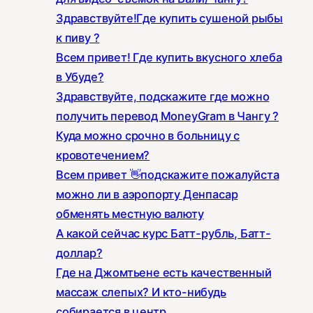
Здравствуйте!Где купить сушеной рыбы
к пиву ?
Всем привет! Где купить вкусного хлеба
в Убуде?
Здравствуйте, подскажите где можно
получить перевод MoneyGram в Чангу ?
Куда можно срочно в больницу с
кровотечением?
Всем привет 👋подскажите пожалуйста
можно ли в аэропорту Денпасар
обменять местную валюту
А какой сейчас курс Батт-рубль, Батт-
доллар?
Где на Джомтьене есть качественный
массаж слепых? И кто-нибудь
собирается в центр