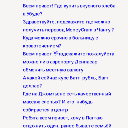
Всем привет! Где купить вкусного хлеба
в Убуде?
Здравствуйте, подскажите где можно
получить перевод MoneyGram в Чангу ?
Куда можно срочно в больницу с
кровотечением?
Всем привет 👋подскажите пожалуйста
можно ли в аэропорту Денпасар
обменять местную валюту
А какой сейчас курс Батт-рубль, Батт-
доллар?
Где на Джомтьене есть качественный
массаж слепых? И кто-нибудь
собирается в центр
Ребята всем привет, хочу в Паттаю
отдохнуть один, ранее бывал с семьёй