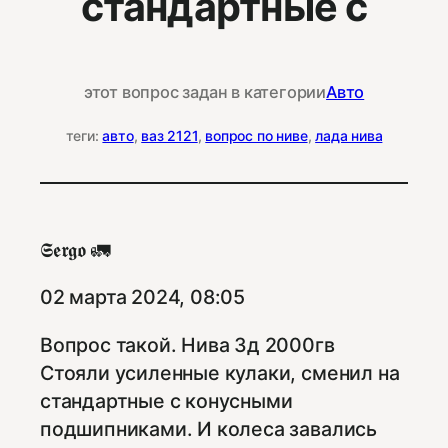
стандартные с
этот вопрос задан в категории
Авто
теги:
авто
, 
ваз 2121
, 
вопрос по ниве
, 
лада нива
𝕾𝖊𝖗𝖌𝖔 🚛
02 марта 2024, 08:05
Вопрос такой. Нива 3д 2000гв
Стояли усиленные кулаки, сменил на
стандартные с конусными
подшипниками. И колеса завались