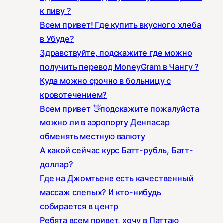
к пиву ?
Всем привет! Где купить вкусного хлеба
в Убуде?
Здравствуйте, подскажите где можно
получить перевод MoneyGram в Чангу ?
Куда можно срочно в больницу с
кровотечением?
Всем привет 👋подскажите пожалуйста
можно ли в аэропорту Денпасар
обменять местную валюту
А какой сейчас курс Батт-рубль, Батт-
доллар?
Где на Джомтьене есть качественный
массаж слепых? И кто-нибудь
собирается в центр
Ребята всем привет, хочу в Паттаю