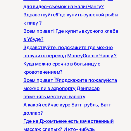
для видео-съёмок на Бали/Чангу?
Здравствуйте!Где купить сушеной рыбы
к пиву ?
Всем привет! Где купить вкусного хлеба
в Убуде?
Здравствуйте, подскажите где можно
получить перевод MoneyGram в Чангу ?
Куда можно срочно в больницу с
кровотечением?
Всем привет 👋подскажите пожалуйста
можно ли в аэропорту Денпасар
обменять местную валюту
А какой сейчас курс Батт-рубль, Батт-
доллар?
Где на Джомтьене есть качественный
массаж слепых? И кто-нибудь