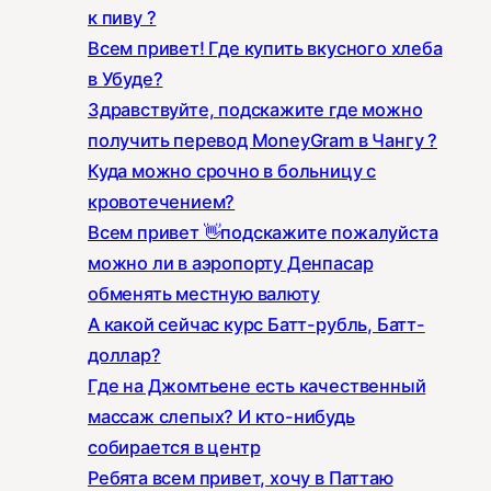
к пиву ?
Всем привет! Где купить вкусного хлеба
в Убуде?
Здравствуйте, подскажите где можно
получить перевод MoneyGram в Чангу ?
Куда можно срочно в больницу с
кровотечением?
Всем привет 👋подскажите пожалуйста
можно ли в аэропорту Денпасар
обменять местную валюту
А какой сейчас курс Батт-рубль, Батт-
доллар?
Где на Джомтьене есть качественный
массаж слепых? И кто-нибудь
собирается в центр
Ребята всем привет, хочу в Паттаю