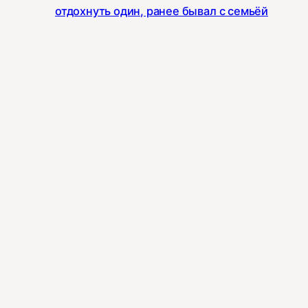
отдохнуть один, ранее бывал с семьёй
Всем доброе утро ☀️ Подскажите , тут
есть контакты людей , которые