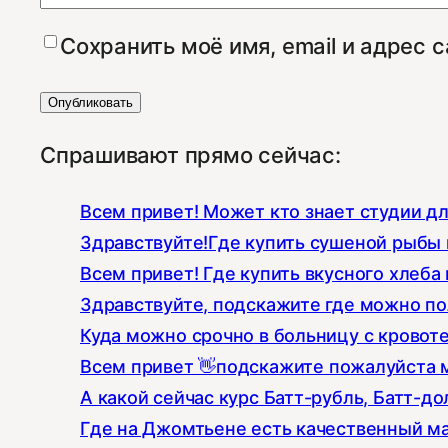
Сохранить моё имя, email и адрес 
Спрашивают прямо сейчас:
Всем привет! Может кто знает студии д
Здравствуйте!Где купить сушеной рыбы к
Всем привет! Где купить вкусного хлеба 
Здравствуйте, подскажите где можно по
Куда можно срочно в больницу с кровот
Всем привет 👋подскажите пожалуйста 
А какой сейчас курс Батт-рубль, Батт-до
Где на Джомтьене есть качественный ма