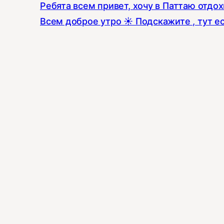
Ребята всем привет, хочу в Паттаю отдо
Всем доброе утро ☀️ Подскажите , тут е