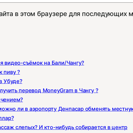
сайта в этом браузере для последующих 
ля видео-съёмок на Бали/Чангу?
 пиву ?
в Убуде?
лучить перевод MoneyGram в Чангу ?
ечением?
можно ли в аэропорту Денпасар обменять местну
ллар?
ссаж слепых? И кто-нибудь собирается в центр