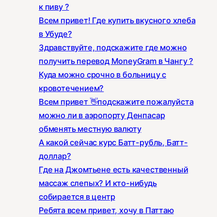
к пиву ?
Всем привет! Где купить вкусного хлеба
в Убуде?
Здравствуйте, подскажите где можно
получить перевод MoneyGram в Чангу ?
Куда можно срочно в больницу с
кровотечением?
Всем привет 👋подскажите пожалуйста
можно ли в аэропорту Денпасар
обменять местную валюту
А какой сейчас курс Батт-рубль, Батт-
доллар?
Где на Джомтьене есть качественный
массаж слепых? И кто-нибудь
собирается в центр
Ребята всем привет, хочу в Паттаю