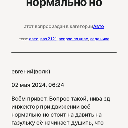
нормально но
этот вопрос задан в категории
Авто
теги:
авто
, 
ваз 2121
, 
вопрос по ниве
, 
лада нива
евгений(волк)
02 мая 2024, 06:24
Всём привет. Вопрос такой, нива зд
инжектор при движении всё
нормально но стоит на давить на
газульку её начинает душить, что