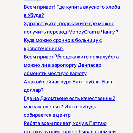
Всем привет! Где купить вкусного хлеба
в Убуде?
Здравствуйте, подскажите где можно
получить перевод MoneyGram в Чангу ?
Куда можно срочно в больницу с
кровотечением?
Всем привет 👋подскажите пожалуйста
можно ли в аэропорту Денпасар
обменять местную валюту
А какой сейчас курс Батт-рубль, Батт-
доллар?
Где на Джомтьене есть качественный
массаж слепых? И кто-нибудь
собирается в центр
Ребята всем привет, хочу в Паттаю
отдохнуть один, ранее бывал с семьёй