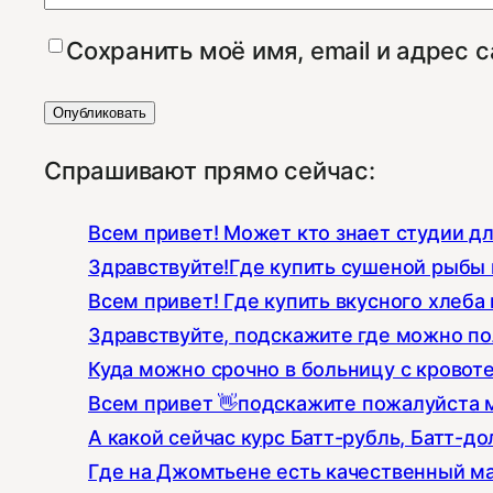
Сохранить моё имя, email и адрес 
Спрашивают прямо сейчас:
Всем привет! Может кто знает студии д
Здравствуйте!Где купить сушеной рыбы к
Всем привет! Где купить вкусного хлеба 
Здравствуйте, подскажите где можно по
Куда можно срочно в больницу с кровот
Всем привет 👋подскажите пожалуйста 
А какой сейчас курс Батт-рубль, Батт-до
Где на Джомтьене есть качественный ма