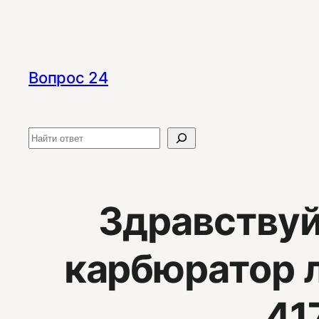
Перейти
к
содержимому
Вопрос 24
Поиск
Здравствуй
карбюратор л
41