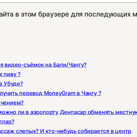
сайта в этом браузере для последующих 
ля видео-съёмок на Бали/Чангу?
 пиву ?
в Убуде?
лучить перевод MoneyGram в Чангу ?
ечением?
можно ли в аэропорту Денпасар обменять местну
ллар?
ссаж слепых? И кто-нибудь собирается в центр