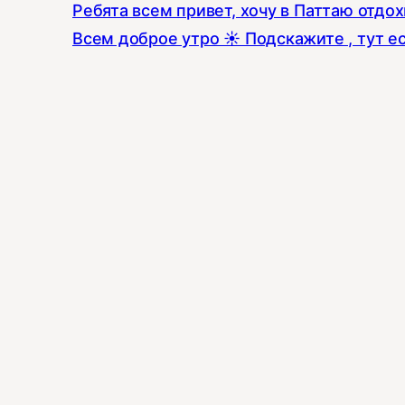
Ребята всем привет, хочу в Паттаю отдо
Всем доброе утро ☀️ Подскажите , тут е