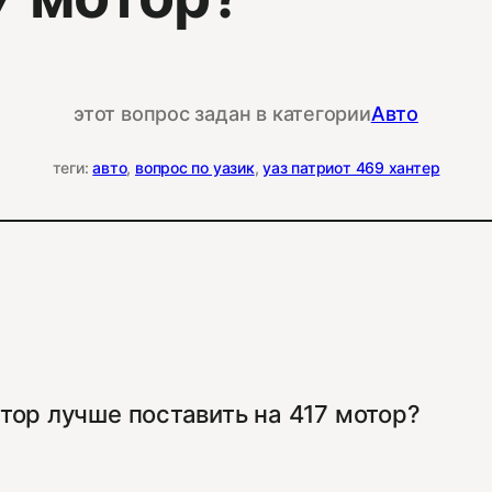
этот вопрос задан в категории
Авто
теги:
авто
, 
вопрос по уазик
, 
уаз патриот 469 хантер
ор лучше поставить на 417 мотор?