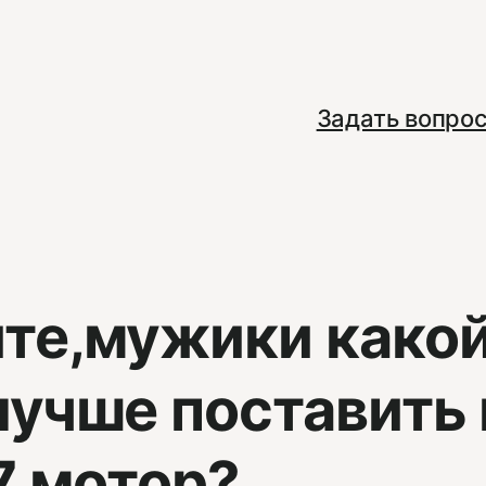
Задать вопро
те,мужики како
учше поставить 
7 мотор?