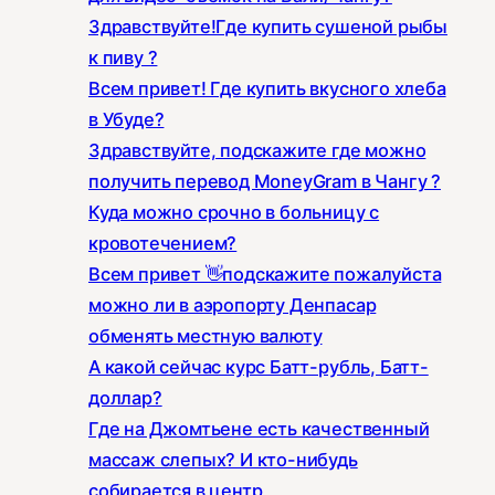
Здравствуйте!Где купить сушеной рыбы
к пиву ?
Всем привет! Где купить вкусного хлеба
в Убуде?
Здравствуйте, подскажите где можно
получить перевод MoneyGram в Чангу ?
Куда можно срочно в больницу с
кровотечением?
Всем привет 👋подскажите пожалуйста
можно ли в аэропорту Денпасар
обменять местную валюту
А какой сейчас курс Батт-рубль, Батт-
доллар?
Где на Джомтьене есть качественный
массаж слепых? И кто-нибудь
собирается в центр