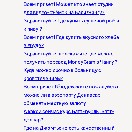
Всем привет! Может кто знает студии
для видео-съёмок на Бали/Чангу?
Здравствуйте!Где купить сушеной рыбы
к пиву ?
Всем привет! Где купить вкусного хлеба
в Убуде?
Здравствуйте, подскажите где можно
получить перевод MoneyGram в Чангу ?
Куда можно срочно в больницу с
кровотечением?
Всем привет 👋подскажите пожалуйста
можно ли в аэропорту Денпасар
обменять местную валюту
А какой сейчас курс Батт-рубль, Батт-
доллар?
Где на Джомтьене есть качественный